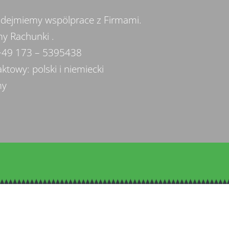
odejmiemy wspölprace z Firmami.
y Rachunki .
+49 173 – 5395438
ktowy: polski i niemiecki
my