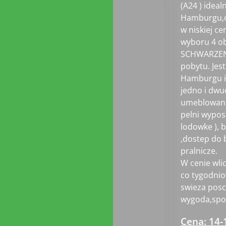
(A24 ) ideal
Hamburgu,o
w niskiej c
wyboru 4 ob
SCHWARZENBE
pobytu. Jes
Hamburgu i 
jedno i dw
umeblowane
pelni wypos
lodowke ), b
,dostep do 
pralnicze.
W cenie wlic
co tygodnio
swieza posc
wygoda,spok
Cena: 14-