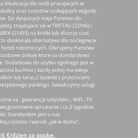
na lokalizacja dla osöb pracujacych w
kolicy oraz turystów szukających wygody
enie. Do dyspozycji maja Panstwo do
jekty znajdujace sie w TRITTAU (22946) i
K (21493) na krötki lub dluzszy czas
t to doskonała alternatywa dla noclegow,w
hoteli robotniczych. Oferujemy Panstwu
uosobowe pokoje ktore sa standardowo
. Dodatkowo do uzytku ogolnego jest w
azona kuchnia ( kazdy pokoj ma swoja
alkon lub taras,2 lazienki z prysznicami
bezplatnego parkingu. Swiadczymy uslugi
zone sa : gwarancja satysfakci , WiFi , TV,
we,gruntowne sprzatanie i co 2 tygodnie
iel. Standardem jest u nas
oj,czystosc i waruki „jak w domu“.
16 €/dzien za osobe.