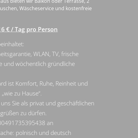
aus bieten wir Balkon oder Terrasse, 2
uschen, Wäscheservice und kostenfreie
16 € / Tag pro Person
einhaltet:
eitsgarantie, WLAN, TV, frische
e und wöchentlich gründliche
rd ist Komfort, Ruhe, Reinheit und
 „wie zu Hause“.
 uns Sie als privat und geschäftlichen
grüßen zu dürfen.
 00491735395438 an
ache: polnisch und deutsch