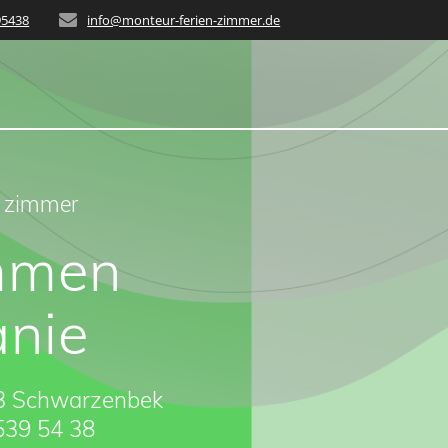
95438
info@monteur-ferien-zimmer.de
 - zimmer
mmen
anie
93 Schwarzenbek
 539 54 38