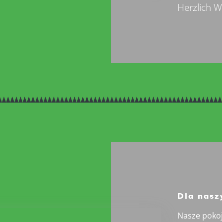
Herzlich 
Dla nasz
Nasze poko