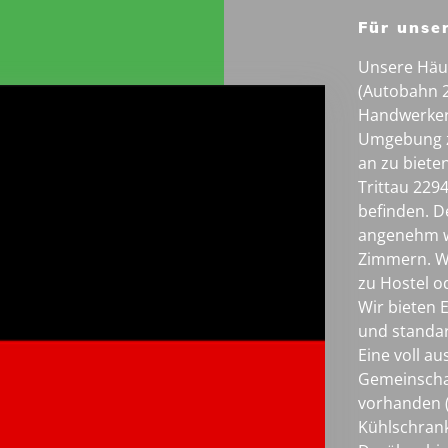
Für unse
Unsere Häu
(Autobahn 2
Handwerker
Umgebung z
an zu bieten
Trittau 229
befinden. D
angenehm wi
Zimmern. Wi
zu Hostel o
Wir bieten 
und standar
Eine voll a
Gemeinschaf
vorhanden (
Kühlschrank