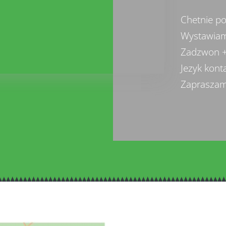
Chetnie p
Wystawiam
Zadzwon 
Jezyk konta
Zaprasza