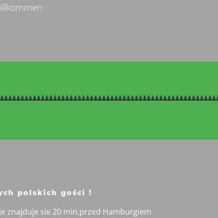
Willkommen
ych polskich gości !
je znajduje sie 20 min.przed Hamburgiem