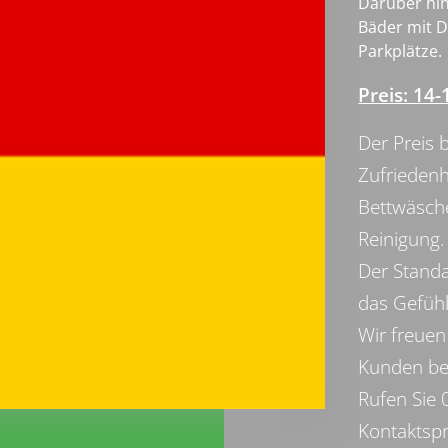
Darüber hin
Bäder mit D
Parkplätze.
Preis: 14-
Der Preis b
Zufriedenh
Bettwäsch
Reinigung.
Der Standa
das Gefühl
Wir freuen
Kunden be
Rufen Sie
Kontaktspr